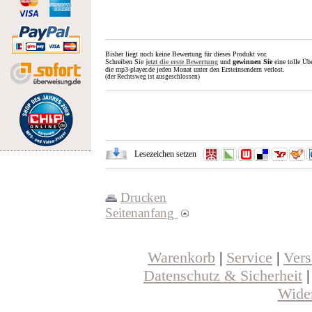
Bisher liegt noch keine Bewertung für dieses Produkt vor.
Schreiben Sie
jetzt die erste Bewertung
und
gewinnen Sie
eine tolle Üb
die mp3-player.de jeden Monat unter den Ersteinsendern verlost.
(der Rechtsweg ist ausgeschlossen)
Lesezeichen setzen
Drucken
Seitenanfang
Warenkorb
|
Service
|
Ver
Datenschutz & Sicherheit
Wider