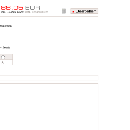
inkl. 19.00% MwSt
zzgl. Versandkosten
erraschung,
v-Tonie