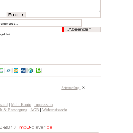
e gekürzt
Seitenanfang
rsand
|
Mein Konto
|
Impressum
t & Entsorgung
|
AGB
|
Widerrufsrecht