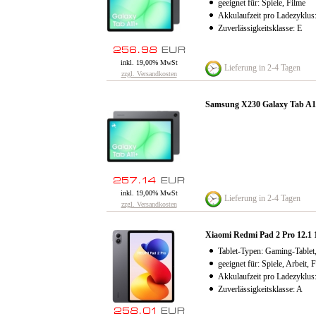
geeignet für: Spiele, Filme
Akkulaufzeit pro Ladezyklus
Zuverlässigkeitsklasse: E
inkl. 19,00% MwSt
Lieferung in 2-4 Tagen
zzgl. Versandkosten
Samsung X230 Galaxy Tab A1
inkl. 19,00% MwSt
Lieferung in 2-4 Tagen
zzgl. Versandkosten
Xiaomi Redmi Pad 2 Pro 12.1
Tablet-Typen: Gaming-Tablet, 
geeignet für: Spiele, Arbeit, 
Akkulaufzeit pro Ladezyklus
Zuverlässigkeitsklasse: A