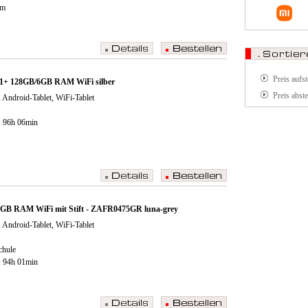
cm
Preis aufs
1+ 128GB/6GB RAM WiFi silber
Preis abst
 Android-Tablet, WiFi-Tablet
: 96h 06min
8GB RAM WiFi mit Stift - ZAFR0475GR luna-grey
 Android-Tablet, WiFi-Tablet
chule
: 94h 01min