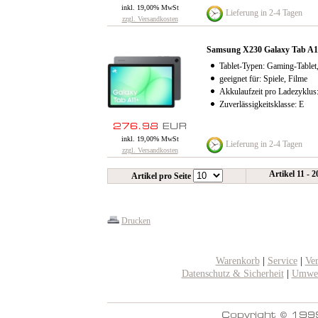
inkl. 19,00% MwSt
Lieferung in 2-4 Tagen
zzgl. Versandkosten
Samsung X230 Galaxy Tab A
Tablet-Typen: Gaming-Tablet,
geeignet für: Spiele, Filme
Akkulaufzeit pro Ladezyklus
Zuverlässigkeitsklasse: E
inkl. 19,00% MwSt
Lieferung in 2-4 Tagen
zzgl. Versandkosten
Artikel 11 - 
Artikel pro Seite
Drucken
Warenkorb
|
Service
|
Ve
Datenschutz & Sicherheit
|
Umwel