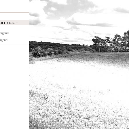
teigend
eigend