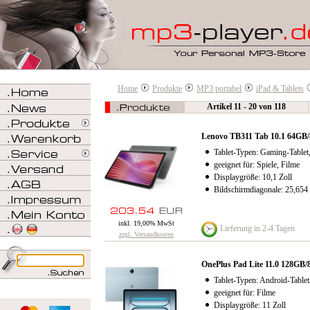
Home
Produkte
MP3 portabel
iPad & Tablets
Artikel 11 - 20 von 118
Lenovo TB311 Tab 10.1 64G
Tablet-Typen: Gaming-Tablet,
geeignet für: Spiele, Filme
Displaygröße: 10,1 Zoll
Bildschirmdiagonale: 25,654
inkl. 19,00% MwSt
Lieferung in 2-4 Tagen
zzgl. Versandkosten
OnePlus Pad Lite 11.0 128G
Tablet-Typen: Android-Tablet
geeignet für: Filme
Displaygröße: 11 Zoll