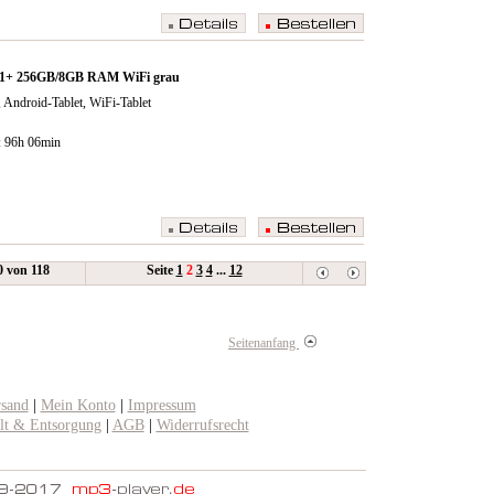
11+ 256GB/8GB RAM WiFi grau
 Android-Tablet, WiFi-Tablet
: 96h 06min
20 von 118
Seite
1
2
3
4
...
12
Seitenanfang
rsand
|
Mein Konto
|
Impressum
t & Entsorgung
|
AGB
|
Widerrufsrecht