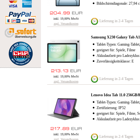
Bildschirmdiagonale: 27,94 
inkl. 19,00% MwSt
Lieferung in 2-4 Tagen
zzgl. Versandkosten
Samsung X230 Galaxy Tab A1
Tablet-Typen: Gaming-Tablet,
geeignet für: Spiele, Filme
Akkulaufzeit pro Ladezyklus
Zuverlässigkeitsklasse: E
inkl. 19,00% MwSt
Lieferung in 2-4 Tagen
zzgl. Versandkosten
Lenovo Idea Tab 11.0 256GB/
Tablet-Typen: Gaming-Tablet,
Zertifizierung: IP52
geeignet für: Spiele, Filme, S
Akkulaufzeit pro Ladezyklus
inkl. 19,00% MwSt
Lieferung in 2-4 Tagen
zzgl. Versandkosten