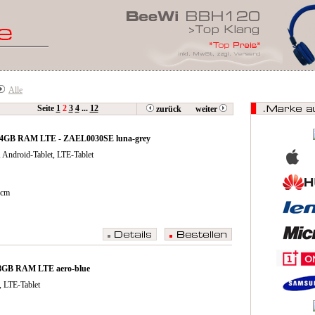
Alle
Seite
1
2
3
4
...
12
zurück
weiter
B/4GB RAM LTE - ZAEL0030SE luna-grey
 Android-Tablet, LTE-Tablet
 cm
B/8GB RAM LTE aero-blue
, LTE-Tablet