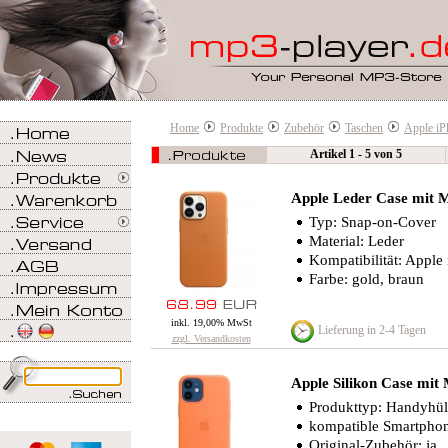
Home
Produkte
Zubehör
Taschen
Apple iP
Artikel 1 - 5 von 5
Apple Leder Case mit M
Typ: Snap-on-Cover
Material: Leder
Kompatibilität: Apple
Farbe: gold, braun
inkl. 19,00% MwSt
Lieferung in 2-4 Tagen
zzgl. Versandkosten
Apple Silikon Case mit
Produkttyp: Handyhül
kompatible Smartphon
Original-Zubehör: ja