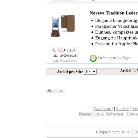
Noreve Tradition Ledert
Elegante handgefertig
Praktischer Verschlu
Dünnes, kompaktes un
Zugang zu Hauptfunk
Passend für Apple iPh
inkl. 19,00% MwSt
Lieferung in 2-4 Tagen
zzgl. Versandkosten
Artikel 1 -
Artikel pro Seite
Drucken
Warenkorb
|
Service
|
Ve
Datenschutz & Sicherheit
|
Umwel