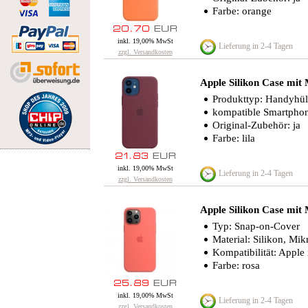
Farbe: orange
inkl. 19,00% MwSt
Lieferung in 2-4 Tagen
zzgl. Versandkosten
Apple Silikon Case mit
Produkttyp: Handyhül
kompatible Smartphon
Original-Zubehör: ja
Farbe: lila
inkl. 19,00% MwSt
Lieferung in 2-4 Tagen
zzgl. Versandkosten
Apple Silikon Case mit
Typ: Snap-on-Cover
Material: Silikon, Mik
Kompatibilität: Apple
Farbe: rosa
inkl. 19,00% MwSt
Lieferung in 2-4 Tagen
zzgl. Versandkosten