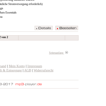
tzliche Stromversorgung erforderlich)
ign
urn Essentials
ta
 2 von 2
Seitenanfang
rsand
|
Mein Konto
|
Impressum
t & Entsorgung
|
AGB
|
Widerrufsrecht