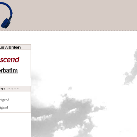
teigend
eigend