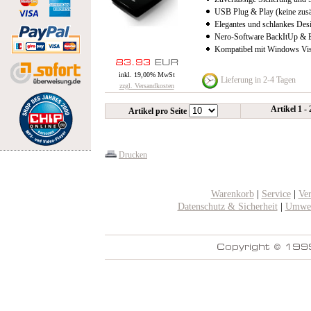
USB Plug & Play (keine zusä
Elegantes und schlankes Des
Nero-Software BackItUp & B
Kompatibel mit Windows Vis
inkl. 19,00% MwSt
Lieferung in 2-4 Tagen
zzgl. Versandkosten
Artikel 1 -
Artikel pro Seite
Drucken
Warenkorb
|
Service
|
Ve
Datenschutz & Sicherheit
|
Umwel