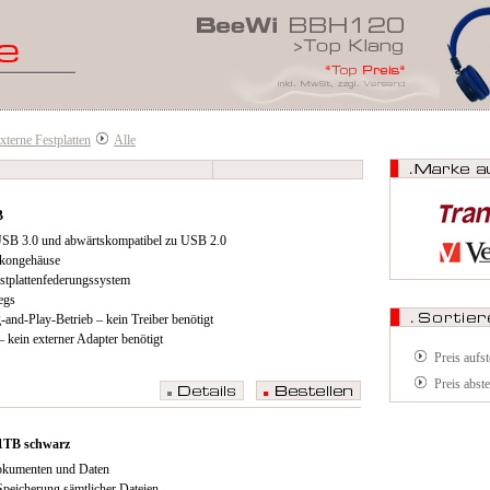
xterne Festplatten
Alle
B
SB 3.0 und abwärtskompatibel zu USB 2.0
ikongehäuse
stplattenfederungssystem
egs
-and-Play-Betrieb – kein Treiber benötigt
kein externer Adapter benötigt
Preis aufs
Preis abst
 1TB schwarz
okumenten und Daten
Speicherung sämtlicher Dateien