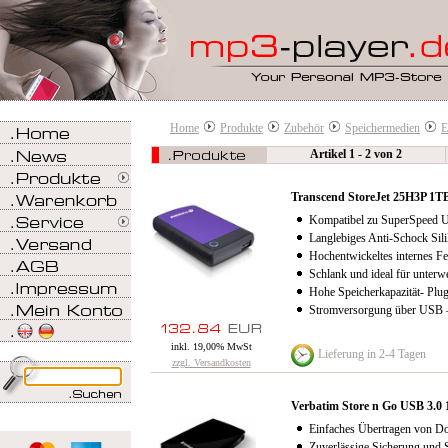
Home
Produkte
Zubehör
Speichermedien
E
Artikel 1 - 2 von 2
Transcend StoreJet 25H3P 1T
Kompatibel zu SuperSpeed U
Langlebiges Anti-Schock Sil
Hochentwickeltes internes Fe
Schlank und ideal für unterw
Hohe Speicherkapazität- Plug
Stromversorgung über USB – 
inkl. 19,00% MwSt
Lieferung in 2-4 Tagen
zzgl. Versandkosten
Verbatim Store n Go USB 3.0
Einfaches Übertragen von D
Zuverlässige Sicherung und 