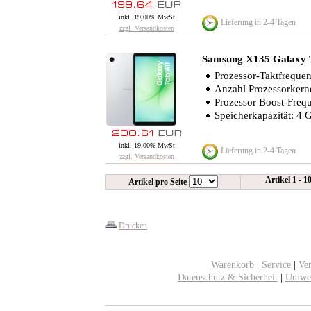
inkl. 19,00% MwSt
Lieferung in 2-4 Tagen
zzgl. Versandkosten
Samsung X135 Galaxy 
Prozessor-Taktfreque
Anzahl Prozessorkern
Prozessor Boost-Freq
Speicherkapazität: 4 
inkl. 19,00% MwSt
Lieferung in 2-4 Tagen
zzgl. Versandkosten
Artikel 1 - 1
Artikel pro Seite
Drucken
Warenkorb
|
Service
|
Ve
Datenschutz & Sicherheit
|
Umwel