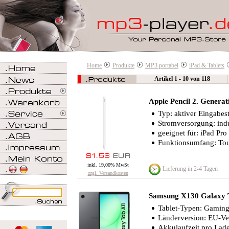
Home
Produkte
MP3 portabel
iPad & Tablets
Artikel 1 - 10 von 118
Apple Pencil 2. Generat
Typ: aktiver Eingabest
Stromversorgung: ind
geeignet für: iPad Pro
Funktionsumfang: Touc
inkl. 19,00% MwSt
Lieferung in 2-4 Tagen
zzgl. Versandkosten
Samsung X130 Galaxy
Tablet-Typen: Gaming-
Länderversion: EU-Ve
Akkulaufzeit pro Lad