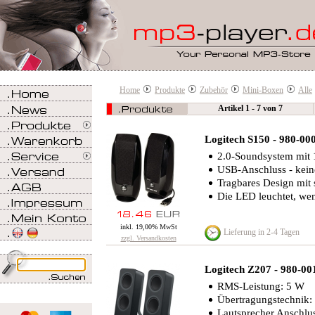
Home
Produkte
Zubehör
Mini-Boxen
Alle
Artikel 1 - 7 von 7
Logitech S150 - 980-00
2.0-Soundsystem mit 
USB-Anschluss - kein
Tragbares Design mit 
Die LED leuchtet, wen
inkl. 19,00% MwSt
Lieferung in 2-4 Tagen
zzgl. Versandkosten
Logitech Z207 - 980-0
RMS-Leistung: 5 W
Übertragungstechnik:
Lautsprecher Anschlu