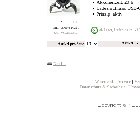
Akkulaufzeit: 20 h
Ladeanschluss: USB-
Prinzip: aktiv
inkl. 19,00% MwSt
ab Lager, Lieferung in 1-3
zzgl. Versandkosten
Artikel 1 -
Artikel pro Seite
Drucken
Warenkorb
|
Service
|
Ve
Datenschutz & Sicherheit
|
Umwel