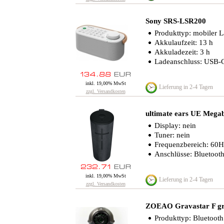
Sony SRS-LSR200
Produkttyp: mobiler L
Akkulaufzeit: 13 h
Akkuladezeit: 3 h
Ladeanschluss: USB-
inkl. 19,00% MwSt
Lieferung in 2-4 Tagen
zzgl. Versandkosten
ultimate ears UE Megab
Display: nein
Tuner: nein
Frequenzbereich: 60
Anschlüsse: Bluetoot
inkl. 19,00% MwSt
Lieferung in 2-4 Tagen
zzgl. Versandkosten
ZOEAO Gravastar F g
Produkttyp: Bluetooth