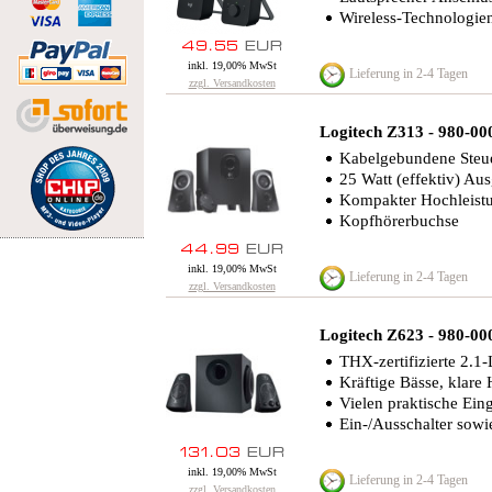
Wireless-Technologien
inkl. 19,00% MwSt
Lieferung in 2-4 Tagen
zzgl. Versandkosten
Logitech Z313 - 980-0
Kabelgebundene Steue
25 Watt (effektiv) Au
Kompakter Hochleist
Kopfhörerbuchse
inkl. 19,00% MwSt
Lieferung in 2-4 Tagen
zzgl. Versandkosten
Logitech Z623 - 980-00
THX-zertifizierte 2.1
Kräftige Bässe, klare
Vielen praktische Ei
Ein-/Ausschalter sowie
inkl. 19,00% MwSt
Lieferung in 2-4 Tagen
zzgl. Versandkosten